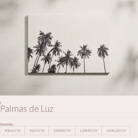
|
Palmas de Luz
TAMAÑO
80X60 CM
90x70 CM
100X80 CM
120X90 CM
160X120 CM