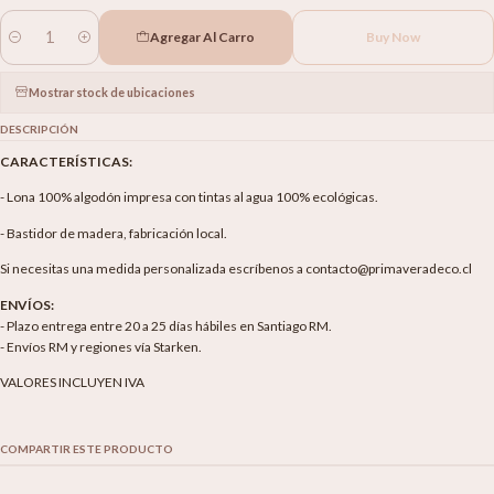
Agregar Al Carro
Buy Now
Cantidad
Mostrar stock de ubicaciones
DESCRIPCIÓN
CARACTERÍSTICAS:
- Lona 100% algodón impresa con tintas al agua 100% ecológicas.
- Bastidor de madera, fabricación local.
Si necesitas una medida personalizada escríbenos a contacto@primaveradeco.cl
ENVÍOS:
- Plazo entrega entre 20 a 25 días hábiles en Santiago RM.
- Envíos RM y regiones vía Starken.
VALORES INCLUYEN IVA
COMPARTIR ESTE PRODUCTO