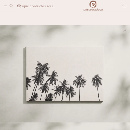
DESPACHO A TODO CHILE
Home
DECORACION MUROS
CANVAS
Palmas de Luz