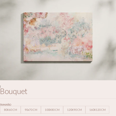
|
Bouquet
TAMAÑO
80X60 CM
90x70 CM
100X80 CM
120X90 CM
160X120 CM