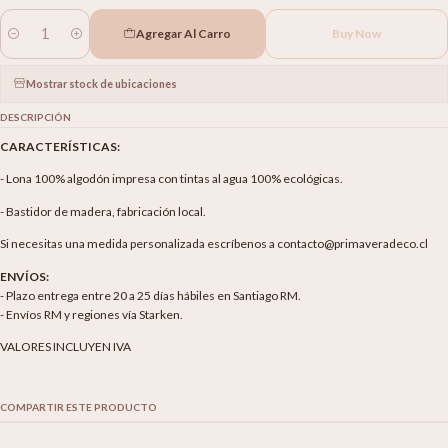
Agregar Al Carro
Buy Now
Cantidad
Mostrar stock de ubicaciones
DESCRIPCIÓN
CARACTERÍSTICAS:
- Lona 100% algodón impresa con tintas al agua 100% ecológicas.
- Bastidor de madera, fabricación local.
Si necesitas una medida personalizada escríbenos a contacto@primaveradeco.cl
ENVÍOS:
- Plazo entrega entre 20 a 25 días hábiles en Santiago RM.
- Envíos RM y regiones vía Starken.
VALORES INCLUYEN IVA
COMPARTIR ESTE PRODUCTO