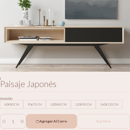
|
Paisaje Japonés
TAMAÑO
60X80 CM
90x70 CM
100X80 CM
120X90 CM
160X120 CM
Agregar Al Carro
Buy Now
Cantidad