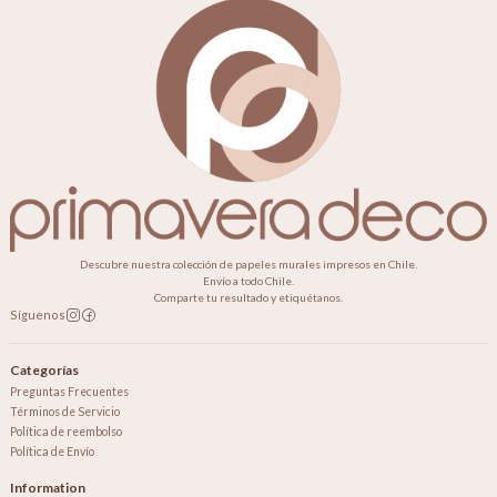
Descubre nuestra colección de papeles murales impresos en Chile.
Envío a todo Chile.
Comparte tu resultado y etiquétanos.
Síguenos
Categorías
Preguntas Frecuentes
Términos de Servicio
Política de reembolso
Política de Envío
Information