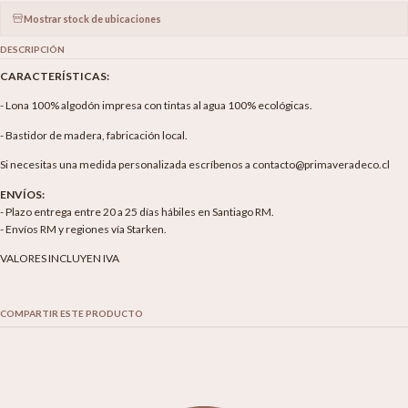
Mostrar stock de ubicaciones
DESCRIPCIÓN
CARACTERÍSTICAS:
- Lona 100% algodón impresa con tintas al agua 100% ecológicas.
- Bastidor de madera, fabricación local.
Si necesitas una medida personalizada escríbenos a contacto@primaveradeco.cl
ENVÍOS:
- Plazo entrega entre 20 a 25 días hábiles en Santiago RM.
- Envíos RM y regiones vía Starken.
VALORES INCLUYEN IVA
COMPARTIR ESTE PRODUCTO