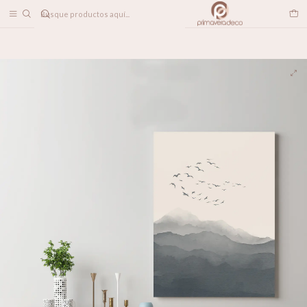
DESPACHO A TODO CHILE
Home
DECORACION MUROS
Paisaje Japonés