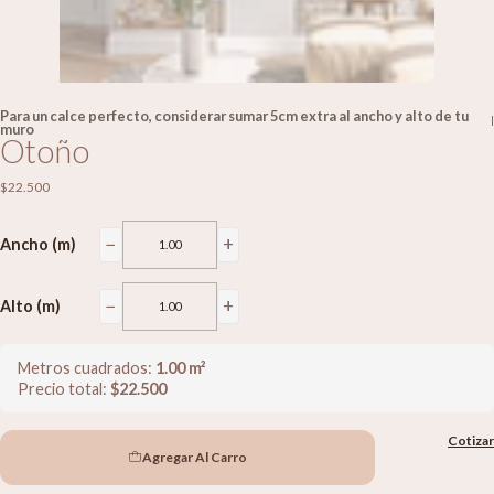
Para un calce perfecto, considerar sumar 5cm extra al ancho y alto de tu
|
muro
Otoño
$22.500
−
+
Ancho (m)
−
+
Alto (m)
Metros cuadrados:
1.00
m²
Precio total:
$
22.500
Cotizar
Agregar Al Carro