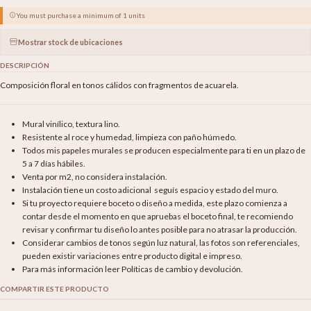
You must purchase a minimum of 1 units
Mostrar stock de ubicaciones
DESCRIPCIÓN
Composición floral en tonos cálidos con fragmentos de acuarela.
Mural vinílico, textura lino.
Resistente al roce y humedad, limpieza con paño húmedo.
Todos mis papeles murales se producen especialmente para ti en un plazo de
5 a 7 días hábiles.
Venta por m2, no considera instalación.
Instalación tiene un costo adicional seguís espacio y estado del muro.
Si tu proyecto requiere boceto o diseño a medida, este plazo comienza a
contar desde el momento en que apruebas el boceto final, te recomiendo
revisar y confirmar tu diseño lo antes posible para no atrasar la producción.
Considerar cambios de tonos según luz natural, las fotos son referenciales,
pueden existir variaciones entre producto digital e impreso.
Para más información leer Políticas de cambio y devolución.
COMPARTIR ESTE PRODUCTO