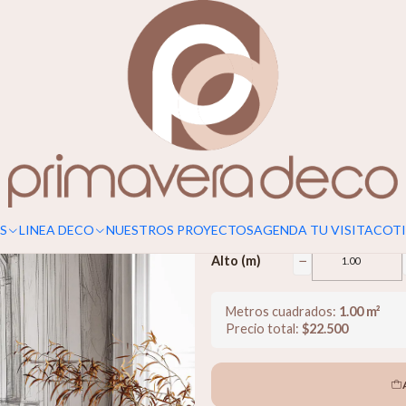
Para un calce perfecto, considerar s
Old Room
$22.500
−
Ancho (m)
S
LINEA DECO
NUESTROS PROYECTOS
AGENDA TU VISITA
COTI
−
Alto (m)
Metros cuadrados:
1.00
m²
Precio total:
$
22.500