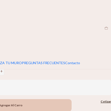
EN
|
umar 5cm extra al ancho y alto de tu muro
+
ZA TU MURO
PREGUNTAS FRECUENTES
Contacto
+
Cotizar
Agregar Al Carro