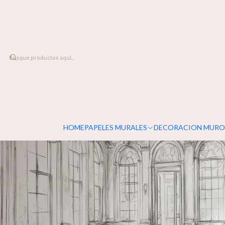
DESPACHO A TODO CHILE
Home
PAPELES MURALES
CONTEMPORÁNEO
Old Room
HOME
PAPELES MURALES
DECORACION MURO