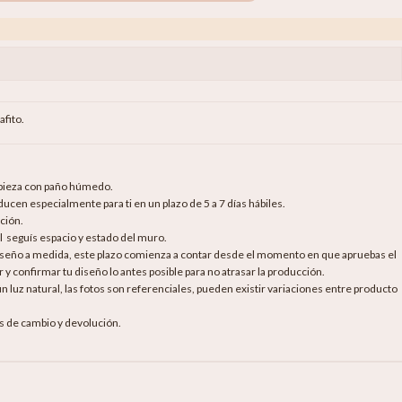
afito.
mpieza con paño húmedo.
cen especialmente para ti en un plazo de 5 a 7 días hábiles.
ción.
al seguís espacio y estado del muro.
diseño a medida, este plazo comienza a contar desde el momento en que apruebas el
 y confirmar tu diseño lo antes posible para no atrasar la producción.
luz natural, las fotos son referenciales, pueden existir variaciones entre producto
as de cambio y devolución.