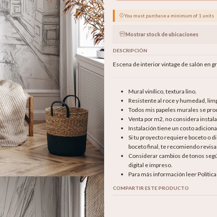
You must purchase a minimum of 1 units
Mostrar stock de ubicaciones
DESCRIPCIÓN
Escena de interior vintage de salón en gr
Mural vinílico, textura lino.
Resistente al roce y humedad, li
Todos mis papeles murales se produ
Venta por m2, no considera instala
Instalación tiene un costo adicion
Si tu proyecto requiere boceto o 
boceto final, te recomiendo revisar
Considerar cambios de tonos según 
digital e impreso.
Para más información leer Polític
COMPARTIR ESTE PRODUCTO