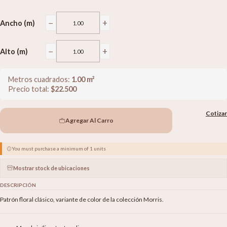
−
+
Ancho (m)
−
+
Alto (m)
Metros cuadrados:
1.00
m²
Precio total:
$
22.500
Cotizar
Agregar Al Carro
You must purchase a minimum of 1 units
Mostrar stock de ubicaciones
DESCRIPCIÓN
Patrón floral clásico, variante de color de la colección Morris.