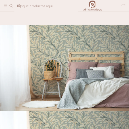
DESPACHO A TODO CHILE
Home
PAPELES MURALES
FLORALES
Morris N.2