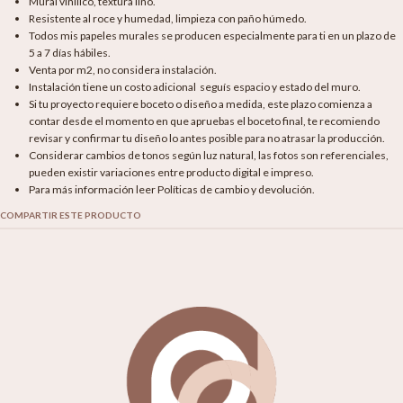
Mural vinílico, textura lino.
Resistente al roce y humedad, limpieza con paño húmedo.
Todos mis papeles murales se producen especialmente para ti en un plazo de
5 a 7 días hábiles.
Venta por m2, no considera instalación.
Instalación tiene un costo adicional seguís espacio y estado del muro.
Si tu proyecto requiere boceto o diseño a medida, este plazo comienza a
contar desde el momento en que apruebas el boceto final, te recomiendo
revisar y confirmar tu diseño lo antes posible para no atrasar la producción.
Considerar cambios de tonos según luz natural, las fotos son referenciales,
pueden existir variaciones entre producto digital e impreso.
Para más información leer Políticas de cambio y devolución.
COMPARTIR ESTE PRODUCTO