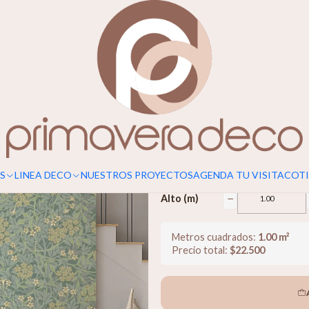
Para un calce perfecto, considerar s
Morris N.1
$22.500
−
Ancho (m)
S
LINEA DECO
NUESTROS PROYECTOS
AGENDA TU VISITA
COTI
−
Alto (m)
Metros cuadrados:
1.00
m²
Precio total:
$
22.500