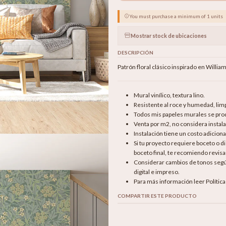
You must purchase a minimum of 1 units
Mostrar stock de ubicaciones
DESCRIPCIÓN
Patrón floral clásico inspirado en Willia
Mural vinílico, textura lino.
Resistente al roce y humedad, li
Todos mis papeles murales se produ
Venta por m2, no considera instala
Instalación tiene un costo adicion
Si tu proyecto requiere boceto o 
boceto final, te recomiendo revisar
Considerar cambios de tonos según 
digital e impreso.
Para más información leer Polític
COMPARTIR ESTE PRODUCTO