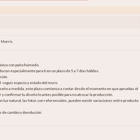
m Morris.
mpieza con paño húmedo.
cen especialmente para ti en un plazo de 5 a 7 días hábiles.
ción.
al seguís espacio y estado del muro.
diseño a medida, este plazo comienza a contar desde el momento en que apruebas el
 y confirmar tu diseño lo antes posible para no atrasar la producción.
luz natural, las fotos son referenciales, pueden existir variaciones entre producto
as de cambio y devolución.