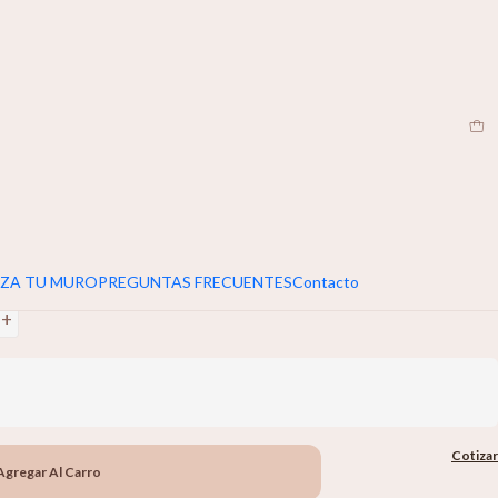
EN
|
umar 5cm extra al ancho y alto de tu muro
+
ZA TU MURO
PREGUNTAS FRECUENTES
Contacto
+
Cotizar
Agregar Al Carro