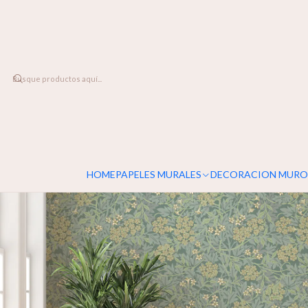
DESPACHO A TODO CHILE
Home
PAPELES MURALES
FLORALES
Morris N.1
HOME
PAPELES MURALES
DECORACION MURO