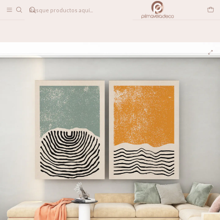
DESPACHO A TODO CHILE
Home
DECORACION MUROS
CANVAS
Mareas