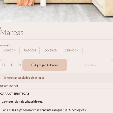
|
Mareas
TAMAÑO
60x80 CM
90x70 CM
100X80 CM
120X90 CM
Agregar Al Carro
Buy Now
Cantidad
Mostrar stock de ubicaciones
DESCRIPCIÓN
CARACTERÍSTICAS:
-
Composición de 2 bastidores.
- Lona 100% algodón impresa con tintas al agua 100% ecológicas.