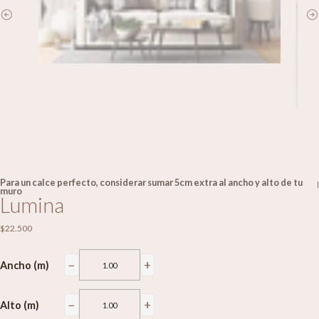
Para un calce perfecto, considerar sumar 5cm extra al ancho y alto de tu
|
muro
Lumina
$22.500
−
+
Ancho (m)
−
+
Alto (m)