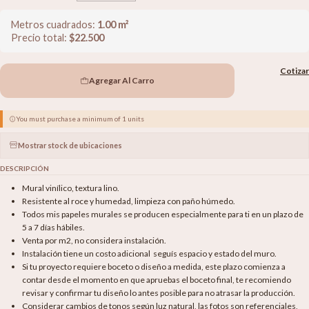
Metros cuadrados:
1.00
m²
Precio total:
$
22.500
Cotizar
Agregar Al Carro
You must purchase a minimum of 1 units
Mostrar stock de ubicaciones
DESCRIPCIÓN
Mural vinílico, textura lino.
Resistente al roce y humedad, limpieza con paño húmedo.
Todos mis papeles murales se producen especialmente para ti en un plazo de
5 a 7 días hábiles.
Venta por m2, no considera instalación.
Instalación tiene un costo adicional seguís espacio y estado del muro.
Si tu proyecto requiere boceto o diseño a medida, este plazo comienza a
contar desde el momento en que apruebas el boceto final, te recomiendo
revisar y confirmar tu diseño lo antes posible para no atrasar la producción.
Considerar cambios de tonos según luz natural, las fotos son referenciales,