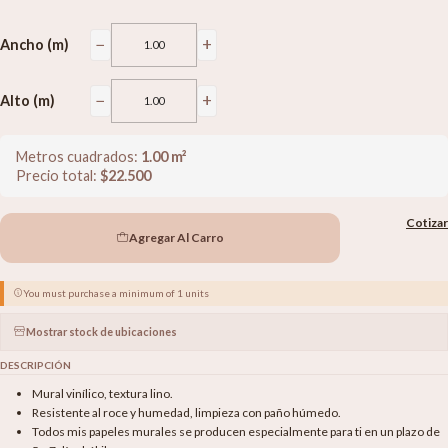
−
+
Ancho (m)
−
+
Alto (m)
Metros cuadrados:
1.00
m²
Precio total:
$
22.500
Cotizar
Agregar Al Carro
You must purchase a minimum of 1 units
Mostrar stock de ubicaciones
DESCRIPCIÓN
Mural vinílico, textura lino.
Resistente al roce y humedad, limpieza con paño húmedo.
Todos mis papeles murales se producen especialmente para ti en un plazo de