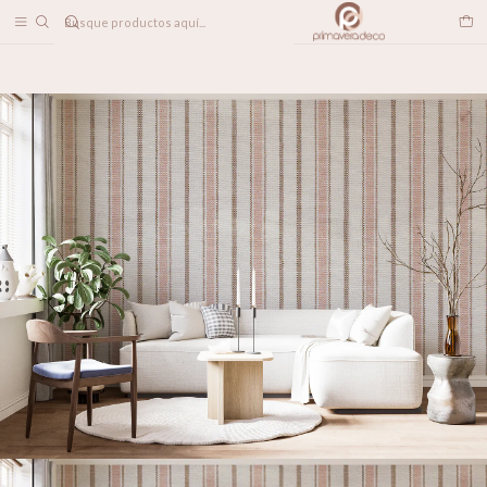
DESPACHO A TODO CHILE
Home
PAPELES MURALES
TEXTILES
Lino Rústico Rosa