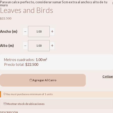
Para un calce perfecto, considerar sumar 5cm extra al ancho y alto de tu
|
muro
Leaves and Birds
$22.500
−
+
Ancho (m)
−
+
Alto (m)
Metros cuadrados:
1.00
m²
Precio total:
$
22.500
Cotizar
Agregar Al Carro
You must purchase a minimum of 1 units
Mostrar stock de ubicaciones
DESCRIPCIÓN