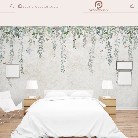
DESPACHO A TODO CHILE
Home
PAPELES MURALES
INFANTIL
Leaves and Birds