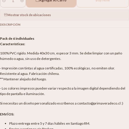
Agregar Al Carro
Buy Now
Cantidad
Mostrar stock de ubicaciones
DESCRIPCIÓN
Pack de 6 individuales
Características:
100% PVC rígido. Medida 40x30 cm, espesor 3 mm. Se debe limpiar con un paño
húmedo o agua, sin uso de detergentes.
- Impresión con tintas al agua certificadas, 100% ecológicas, no emiten olor.
Resistente al agua. Fabricación chilena.
** Mantener alejado del fuego.
- Los colores impresos pueden variar respecto a la imagen digital dependiendo del
tipo de pantalla e iluminación.
Si necesitas un diseño personalizado escríbenos a contacto@primaveradeco.cl :)
ENVÍOS:
Plazo entrega entre 5 y 7 días hábiles en Santiago RM.
Envíos a regiones vía Starken.