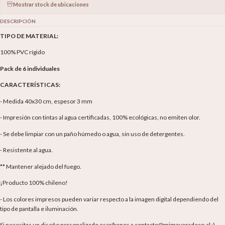
Mostrar stock de ubicaciones
DESCRIPCIÓN
TIPO DE MATERIAL:
100% PVC rígido
Pack de 6 individuales
CARACTERÍSTICAS:
- Medida 40x30 cm, espesor 3 mm
- Impresión con tintas al agua certificadas, 100% ecológicas, no emiten olor.
- Se debe limpiar con un paño húmedo o agua, sin uso de detergentes.
- Resistente al agua.
** Mantener alejado del fuego.
¡Producto 100% chileno!
- Los colores impresos pueden variar respecto a la imagen digital dependiendo del
tipo de pantalla e iluminación.
Si necesitas un diseño personalizado escríbenos a contacto@primaveradeco.cl :)