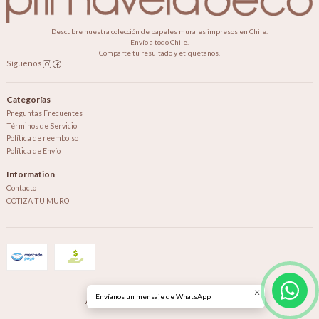
Descubre nuestra colección de papeles murales impresos en Chile.
Envío a todo Chile.
Comparte tu resultado y etiquétanos.
Síguenos
Categorías
Preguntas Frecuentes
Términos de Servicio
Política de reembolso
Política de Envío
Information
Contacto
COTIZA TU MURO
2026 Primavera Deco.
Envíanos un mensaje de WhatsApp
All Rights Reserved.
Powered by Jumpseller
.