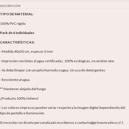
DESCRIPCIÓN
TIPO DE MATERIAL:
100% PVC rígido
Pack de 6 individuales
CARACTERÍSTICAS:
- Medida 40x30 cm, espesor 3 mm
- Impresión con tintas al agua certificadas, 100% ecológicas, no emiten olor.
- Se debe limpiar con un paño húmedo o agua, sin uso de detergentes.
- Resistente al agua.
** Mantener alejado del fuego.
¡Producto 100% chileno!
- Los colores impresos pueden variar respecto a la imagen digital dependiendo del
tipo de pantalla e iluminación.
Si necesitas un diseño personalizado escríbenos a contacto@primaveradeco.cl :)