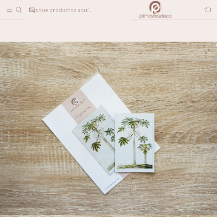
DESPACHO A TODO CHILE
Home
LINEA DECO
Magnéticos
Imán Papayas