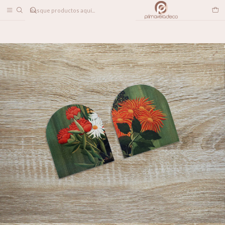
DESPACHO A TODO CHILE
Home
LINEA DECO
Magnéticos
Imán Duo Floral Vintage