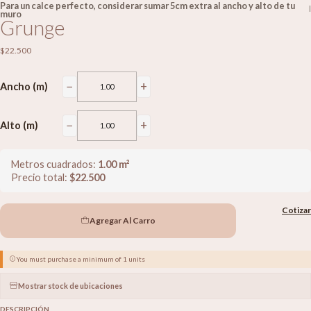
Para un calce perfecto, considerar sumar 5cm extra al ancho y alto de tu
|
muro
Grunge
$22.500
−
+
Ancho (m)
−
+
Alto (m)
Metros cuadrados:
1.00
m²
Precio total:
$
22.500
Cotizar
Agregar Al Carro
You must purchase a minimum of 1 units
Mostrar stock de ubicaciones
DESCRIPCIÓN