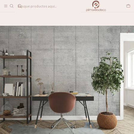
DESPACHO A TODO CHILE
Home
PAPELES MURALES
TEXTURADOS
Grunge