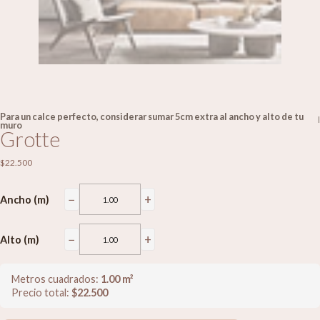
Para un calce perfecto, considerar sumar 5cm extra al ancho y alto de tu
|
muro
Grotte
$22.500
−
+
Ancho (m)
−
+
Alto (m)
Metros cuadrados:
1.00
m²
Precio total:
$
22.500