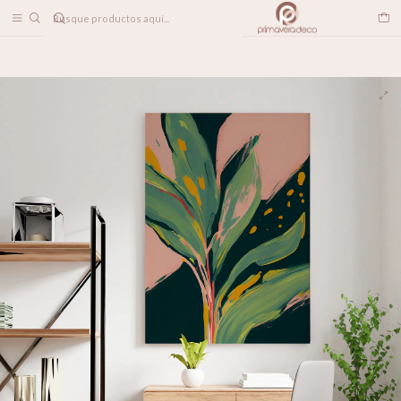
DESPACHO A TODO CHILE
Home
DECORACION MUROS
CANVAS
Green Leaves