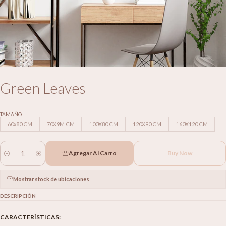
|
Green Leaves
TAMAÑO
60x80 CM
70X9M CM
100X80 CM
120X90 CM
160X120 CM
Agregar Al Carro
Buy Now
Cantidad
Mostrar stock de ubicaciones
DESCRIPCIÓN
CARACTERÍSTICAS: