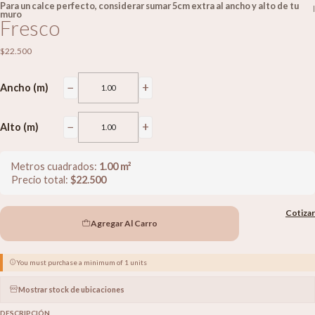
Para un calce perfecto, considerar sumar 5cm extra al ancho y alto de tu
|
muro
Fresco
$22.500
−
+
Ancho (m)
−
+
Alto (m)
Metros cuadrados:
1.00
m²
Precio total:
$
22.500
Cotizar
Agregar Al Carro
You must purchase a minimum of 1 units
Mostrar stock de ubicaciones
DESCRIPCIÓN