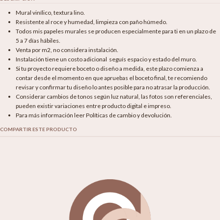
Mural vinílico, textura lino.
Resistente al roce y humedad, limpieza con paño húmedo.
Todos mis papeles murales se producen especialmente para ti en un plazo de
5 a 7 días hábiles.
Venta por m2, no considera instalación.
Instalación tiene un costo adicional seguís espacio y estado del muro.
Si tu proyecto requiere boceto o diseño a medida, este plazo comienza a
contar desde el momento en que apruebas el boceto final, te recomiendo
revisar y confirmar tu diseño lo antes posible para no atrasar la producción.
Considerar cambios de tonos según luz natural, las fotos son referenciales,
pueden existir variaciones entre producto digital e impreso.
Para más información leer Políticas de cambio y devolución.
COMPARTIR ESTE PRODUCTO