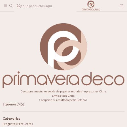
DESPACHO A TODO CHILE
Home
CONTACTO
Formulario de Contacto
Descubre nuestra colección de papeles murales impresos en Chile.
Envío a todo Chile.
Comparte tu resultado y etiquétanos.
Síguenos
Categorías
Preguntas Frecuentes