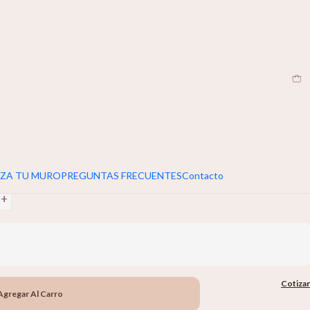
EN
|
umar 5cm extra al ancho y alto de tu muro
erano
+
ZA TU MURO
PREGUNTAS FRECUENTES
Contacto
+
Cotizar
Agregar Al Carro