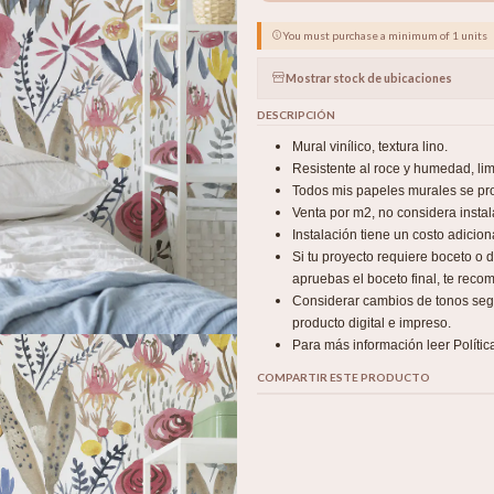
You must purchase a minimum of 1 units
Mostrar stock de ubicaciones
DESCRIPCIÓN
Mural vinílico, textura lino.
Resistente al roce y humedad, l
Todos mis papeles murales se pro
Venta por m2, no considera instal
Instalación tiene un costo adicio
Si tu proyecto requiere boceto o
apruebas el boceto final, te recom
Considerar cambios de tonos según
producto digital e impreso.
Para más información leer Polític
COMPARTIR ESTE PRODUCTO