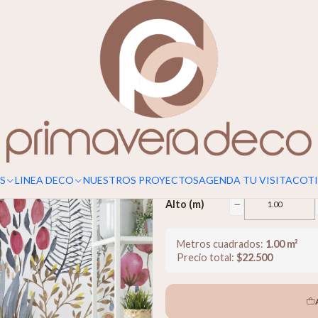
Para un calce perfecto, considerar s
Flores de V
$22.500
−
Ancho (m)
S
LINEA DECO
NUESTROS PROYECTOS
AGENDA TU VISITA
COTI
−
Alto (m)
Metros cuadrados:
1.00
m²
Precio total:
$
22.500