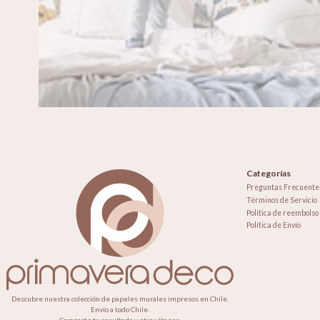
Categorías
Preguntas Frecuente
Términos de Servicio
Política de reembolso
Política de Envío
Descubre nuestra colección de papeles murales impresos en Chile.
Envío a todo Chile.
Comparte tu resultado y etiquétanos.