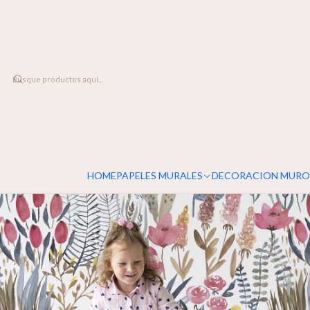
DESPACHO A TODO CHILE
Home
PAPELES MURALES
INFANTIL
Flores de Verano
HOME
PAPELES MURALES
DECORACION MURO