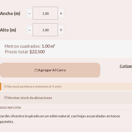
−
+
Ancho (m)
−
+
Alto (m)
Metros cuadrados:
1.00
m²
Precio total:
$
22.500
Cotizar
Agregar Al Carro
You must purchase a minimum of 1 units
Mostrar stock de ubicaciones
DESCRIPCIÓN
Jardín silvestre inspirado en un edén natural, con hojas acuareladas en tonos
pasteles.