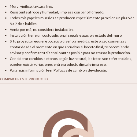
Mural vinílico, textura lino.
Resistente al roce y humedad, limpieza con paño húmedo.
Todos mis papeles murales se producen especialmente para ti en un plazo de
5 a 7 días hábiles.
Venta por m2, no considera instalación.
Instalación tiene un costo adicional seguís espacio y estado del muro.
Si tu proyecto requiere boceto o diseño a medida, este plazo comienza a
contar desde el momento en que apruebas el boceto final, te recomiendo
revisar y confirmar tu diseño lo antes posible para no atrasar la producción.
Considerar cambios de tonos según luz natural, las fotos son referenciales,
pueden existir variaciones entre producto digital e impreso.
Para más información leer Políticas de cambio y devolución.
COMPARTIR ESTE PRODUCTO