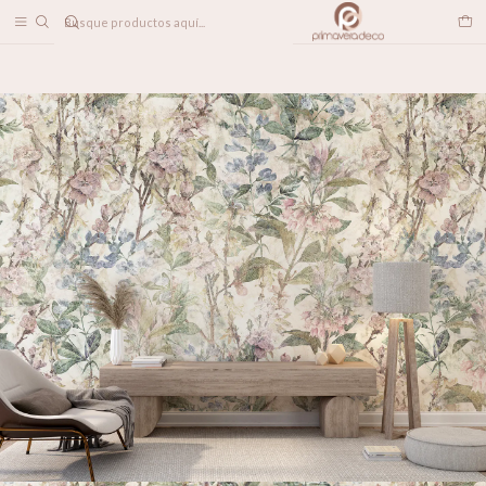
DESPACHO A TODO CHILE
Home
PAPELES MURALES
FLORALES
Edén Silvestre