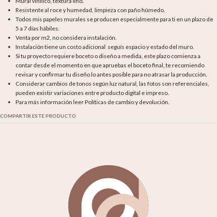
Mural vinílico, textura lino.
Resistente al roce y humedad, limpieza con paño húmedo.
Todos mis papeles murales se producen especialmente para ti en un plazo de
5 a 7 días hábiles.
Venta por m2, no considera instalación.
Instalación tiene un costo adicional seguís espacio y estado del muro.
Si tu proyecto requiere boceto o diseño a medida, este plazo comienza a
contar desde el momento en que apruebas el boceto final, te recomiendo
revisar y confirmar tu diseño lo antes posible para no atrasar la producción.
Considerar cambios de tonos según luz natural, las fotos son referenciales,
pueden existir variaciones entre producto digital e impreso.
Para más información leer Políticas de cambio y devolución.
COMPARTIR ESTE PRODUCTO