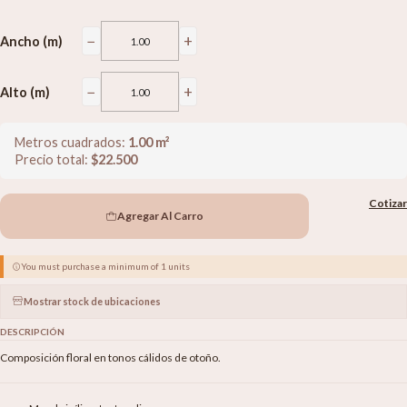
−
+
Ancho (m)
−
+
Alto (m)
Metros cuadrados:
1.00
m²
Precio total:
$
22.500
Cotizar
Agregar Al Carro
You must purchase a minimum of 1 units
Mostrar stock de ubicaciones
DESCRIPCIÓN
Composición floral en tonos cálidos de otoño.