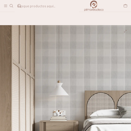
DESPACHO A TODO CHILE
Home
PAPELES MURALES
TEXTILES
Cuadrillé Gris con Líneas