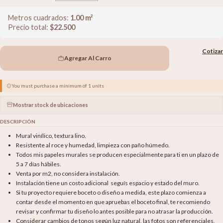
Metros cuadrados:
1.00
m²
Precio total:
$
22.500
Cotizar
Agregar Al Carro
You must purchase a minimum of 1 units
Mostrar stock de ubicaciones
DESCRIPCIÓN
Mural vinílico, textura lino.
Resistente al roce y humedad, limpieza con paño húmedo.
Todos mis papeles murales se producen especialmente para ti en un plazo de
5 a 7 días hábiles.
Venta por m2, no considera instalación.
Instalación tiene un costo adicional seguís espacio y estado del muro.
Si tu proyecto requiere boceto o diseño a medida, este plazo comienza a
contar desde el momento en que apruebas el boceto final, te recomiendo
revisar y confirmar tu diseño lo antes posible para no atrasar la producción.
Considerar cambios de tonos según luz natural, las fotos son referenciales,