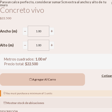
Para un calce perfecto, considerar sumar 5cm extra al ancho y alto de tu
|
muro
Concreto vivo
$22.500
−
+
Ancho (m)
−
+
Alto (m)
Metros cuadrados:
1.00
m²
Precio total:
$
22.500
Cotizar
Agregar Al Carro
You must purchase a minimum of 1 units
Mostrar stock de ubicaciones
DESCRIPCIÓN