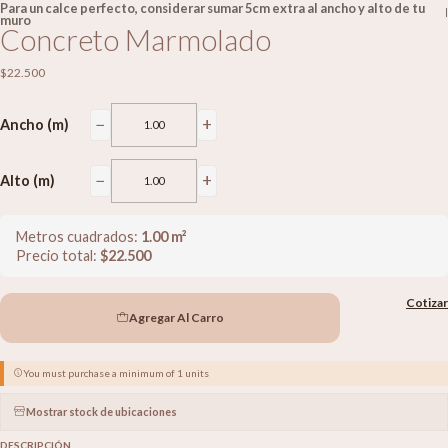
Para un calce perfecto, considerar sumar 5cm extra al ancho y alto de tu
|
muro
Concreto Marmolado
$22.500
−
+
Ancho (m)
−
+
Alto (m)
Metros cuadrados:
1.00
m²
Precio total:
$
22.500
Cotizar
Agregar Al Carro
You must purchase a minimum of 1 units
Mostrar stock de ubicaciones
DESCRIPCIÓN