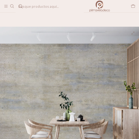
DESPACHO A TODO CHILE
Home
PAPELES MURALES
TEXTURADOS
Concreto Marmolado