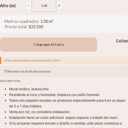
−
+
Alto (m)
Metros cuadrados:
1.00
m²
Precio total:
$
22.500
Cotizar
Agregar Al Carro
You must purchase a minimum of 1 units
Mostrar stock de ubicaciones
DESCRIPCIÓN
Mural vinílico, textura lino.
Resistente al roce y humedad, limpieza con paño húmedo.
Todos mis papeles murales se producen especialmente para ti en un plazo
de 5 a 7 días hábiles.
Venta por m2, no considera instalación.
Instalación tiene un costo adicional seguís espacio y estado del muro.
Si tu proyecto requiere boceto o diseño a medida, este plazo comienza a