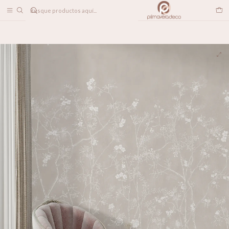
DESPACHO A TODO CHILE
Home
PAPELES MURALES
FLORALES
Chinoiserie