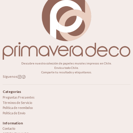
Descubre nuestra colección de papeles murales impresos en Chile.
Envío a todo Chile.
Comparte tu resultado y etiquétanos.
Síguenos
Categorías
Preguntas Frecuentes
Términos de Servicio
Política de reembolso
Política de Envío
Information
Contacto