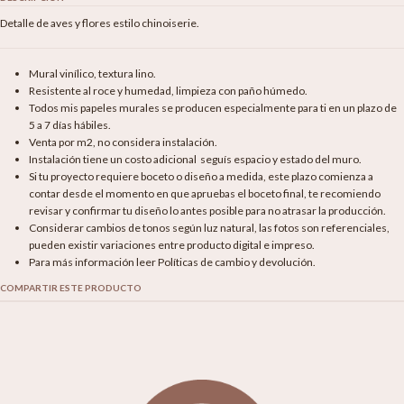
Detalle de aves y flores estilo chinoiserie.
Mural vinílico, textura lino.
Resistente al roce y humedad, limpieza con paño húmedo.
Todos mis papeles murales se producen especialmente para ti en un plazo de
5 a 7 días hábiles.
Venta por m2, no considera instalación.
Instalación tiene un costo adicional seguís espacio y estado del muro.
Si tu proyecto requiere boceto o diseño a medida, este plazo comienza a
contar desde el momento en que apruebas el boceto final, te recomiendo
revisar y confirmar tu diseño lo antes posible para no atrasar la producción.
Considerar cambios de tonos según luz natural, las fotos son referenciales,
pueden existir variaciones entre producto digital e impreso.
Para más información leer Políticas de cambio y devolución.
COMPARTIR ESTE PRODUCTO