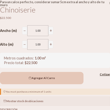
Para un calce perfecto, considerar sumar 5cm extra al ancho y alto de tu
|
muro
Chinoiserie
$22.500
−
+
Ancho (m)
−
+
Alto (m)
Metros cuadrados:
1.00
m²
Precio total:
$
22.500
Cotizar
Agregar Al Carro
You must purchase a minimum of 1 units
Mostrar stock de ubicaciones
DESCRIPCIÓN