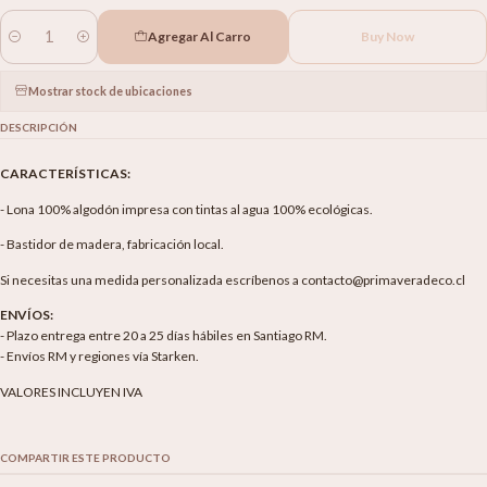
Agregar Al Carro
Buy Now
Cantidad
Mostrar stock de ubicaciones
DESCRIPCIÓN
CARACTERÍSTICAS:
- Lona 100% algodón impresa con tintas al agua 100% ecológicas.
- Bastidor de madera, fabricación local.
Si necesitas una medida personalizada escríbenos a contacto@primaveradeco.cl
ENVÍOS:
- Plazo entrega entre 20 a 25 días hábiles en Santiago RM.
- Envíos RM y regiones vía Starken.
VALORES INCLUYEN IVA
COMPARTIR ESTE PRODUCTO