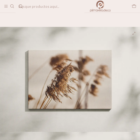
DESPACHO A TODO CHILE
Home
DECORACION MUROS
CANVAS
Espigas al viento