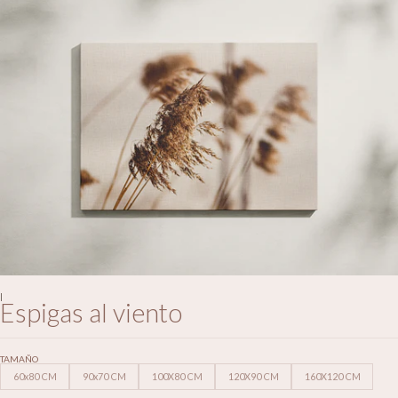
|
Espigas al viento
TAMAÑO
60x80 CM
90x70 CM
100X80 CM
120X90 CM
160X120 CM