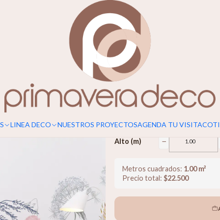
Para un calce perfecto, considerar s
Campestre
$22.500
−
Ancho (m)
S
LINEA DECO
NUESTROS PROYECTOS
AGENDA TU VISITA
COTI
−
Alto (m)
Metros cuadrados:
1.00
m²
Precio total:
$
22.500