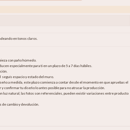
ondeando en tonos claros.
mpieza con paño húmedo.
cen especialmente para ti en un plazo de 5 a 7 días hábiles.
ción.
al seguís espacio y estado del muro.
diseño a medida, este plazo comienza a contar desde el momento en que apruebas el
 y confirmar tu diseño lo antes posible para no atrasar la producción.
luz natural, las fotos son referenciales, pueden existir variaciones entre producto
as de cambio y devolución.