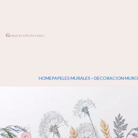
DESPACHO A TODO CHILE
Home
PAPELES MURALES
FLORALES
Campestre
HOME
PAPELES MURALES
DECORACION MURO