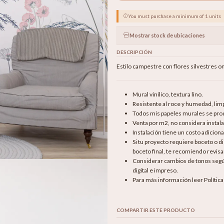
You must purchase a minimum of 1 units
Mostrar stock de ubicaciones
DESCRIPCIÓN
Estilo campestre con flores silvestres 
Mural vinílico, textura lino.
Resistente al roce y humedad, li
Todos mis papeles murales se produ
Venta por m2, no considera instala
Instalación tiene un costo adicion
Si tu proyecto requiere boceto o 
boceto final, te recomiendo revisar
Considerar cambios de tonos según 
digital e impreso.
Para más información leer Polític
COMPARTIR ESTE PRODUCTO