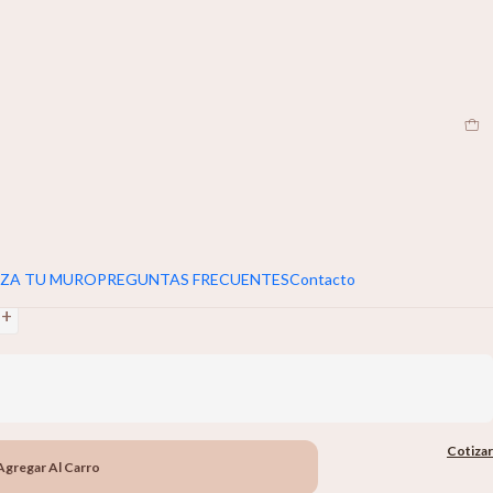
EN
|
umar 5cm extra al ancho y alto de tu muro
+
ZA TU MURO
PREGUNTAS FRECUENTES
Contacto
+
Cotizar
Agregar Al Carro