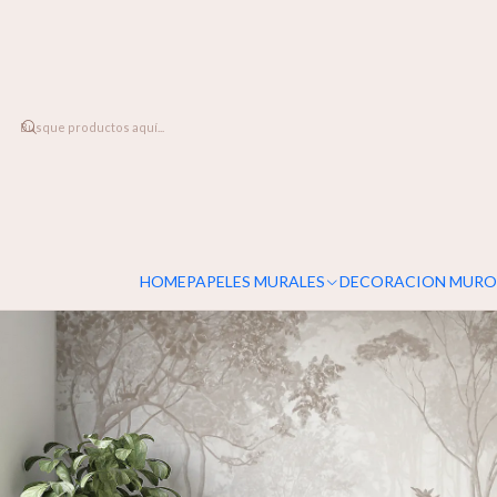
DESPACHO A TODO CHILE
Home
PAPELES MURALES
NATURALEZA
Bosque Ocre
HOME
PAPELES MURALES
DECORACION MURO