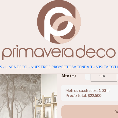
Para un calce perfecto, considerar s
Bosque Ocr
$22.500
−
Ancho (m)
S
LINEA DECO
NUESTROS PROYECTOS
AGENDA TU VISITA
COTI
−
Alto (m)
Metros cuadrados:
1.00
m²
Precio total:
$
22.500