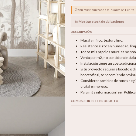
You must purchase a minimum of 1 units
Mostrar stock de ubicaciones
DESCRIPCIÓN
Mural vinílico, textura lino.
Resistente al roce y humedad, li
Todos mis papeles murales se produ
Venta por m2, no considera instala
Instalación tiene un costo adicion
Si tu proyecto requiere boceto o 
boceto final, te recomiendo revisar
Considerar cambios de tonos según 
digital e impreso.
Para más información leer Polític
COMPARTIR ESTE PRODUCTO