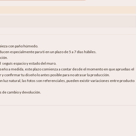
mpieza con paño húmedo.
cen especialmente para ti en un plazo de 5 a 7 días hábiles.
ción.
al seguís espacio y estado del muro.
diseño a medida, este plazo comienza a contar desde el momento en que apruebas el
 y confirmar tu diseño lo antes posible para no atrasar la producción.
luz natural, las fotos son referenciales, pueden existir variaciones entre producto
as de cambio y devolución.