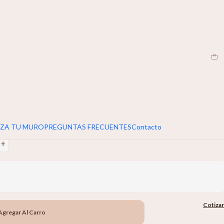
EN
|
umar 5cm extra al ancho y alto de tu muro
e
+
ZA TU MURO
PREGUNTAS FRECUENTES
Contacto
+
Cotizar
Agregar Al Carro