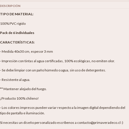
DESCRIPCIÓN
TIPO DE MATERIAL:
100% PVC rígido
Pack de 6 individuales
CARACTERÍSTICAS:
- Medida 40x30 cm, espesor 3 mm
- Impresión con tintas al agua certificadas, 100% ecológicas, no emiten olor.
- Se debe limpiar con un paño húmedo o agua, sin uso de detergentes.
- Resistente al agua.
** Mantener alejado del fuego.
¡Producto 100% chileno!
- Los colores impresos pueden variar respecto a la imagen digital dependiendo del
tipo de pantalla e iluminación.
Si necesitas un diseño personalizado escríbenos a contacto@primaveradeco.cl :)