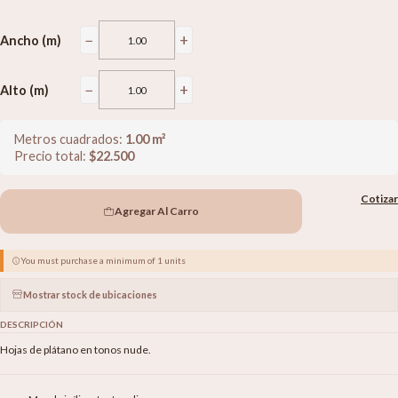
−
+
Ancho (m)
−
+
Alto (m)
Metros cuadrados:
1.00
m²
Precio total:
$
22.500
Cotizar
Agregar Al Carro
You must purchase a minimum of 1 units
Mostrar stock de ubicaciones
DESCRIPCIÓN
Hojas de plátano en tonos nude.