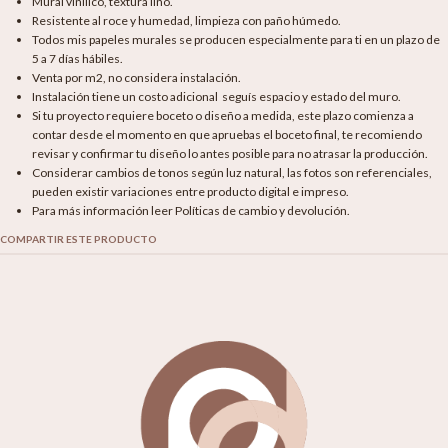
Mural vinílico, textura lino.
Resistente al roce y humedad, limpieza con paño húmedo.
Todos mis papeles murales se producen especialmente para ti en un plazo de
5 a 7 días hábiles.
Venta por m2, no considera instalación.
Instalación tiene un costo adicional seguís espacio y estado del muro.
Si tu proyecto requiere boceto o diseño a medida, este plazo comienza a
contar desde el momento en que apruebas el boceto final, te recomiendo
revisar y confirmar tu diseño lo antes posible para no atrasar la producción.
Considerar cambios de tonos según luz natural, las fotos son referenciales,
pueden existir variaciones entre producto digital e impreso.
Para más información leer Políticas de cambio y devolución.
COMPARTIR ESTE PRODUCTO