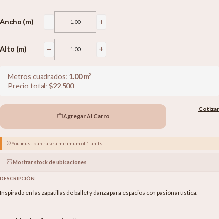
−
+
Ancho (m)
−
+
Alto (m)
Metros cuadrados:
1.00
m²
Precio total:
$
22.500
Cotizar
Agregar Al Carro
You must purchase a minimum of 1 units
Mostrar stock de ubicaciones
DESCRIPCIÓN
Inspirado en las zapatillas de ballet y danza para espacios con pasión artística.