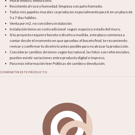
Mural vinílico, textura lino.
Resistente al roce y humedad, limpieza con paño húmedo.
Todos mis papeles murales se producen especialmente para ti en un plazo de
5 a 7 días hábiles.
Venta por m2, no considera instalación.
Instalación tiene un costo adicional seguís espacio y estado del muro.
Si tu proyecto requiere boceto o diseño a medida, este plazo comienza a
contar desde el momento en que apruebas el boceto final, te recomiendo
revisar y confirmar tu diseño lo antes posible para no atrasar la producción.
Considerar cambios de tonos según luz natural, las fotos son referenciales,
pueden existir variaciones entre producto digital e impreso.
Para más información leer Políticas de cambio y devolución.
COMPARTIR ESTE PRODUCTO