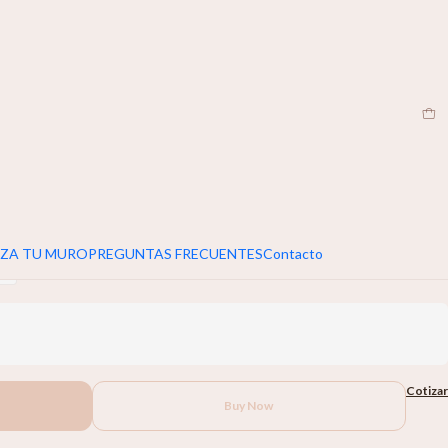
EN
|
umar 5cm extra al ancho y alto de tu muro
+
ZA TU MURO
PREGUNTAS FRECUENTES
Contacto
+
Cotizar
Buy Now