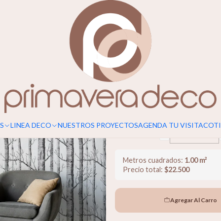
Para un calce perfecto, considerar s
Abedules
−
Ancho (m)
S
LINEA DECO
NUESTROS PROYECTOS
AGENDA TU VISITA
COTI
−
Alto (m)
Metros cuadrados:
1.00
m²
Precio total:
$
22.500
Agregar Al Carro