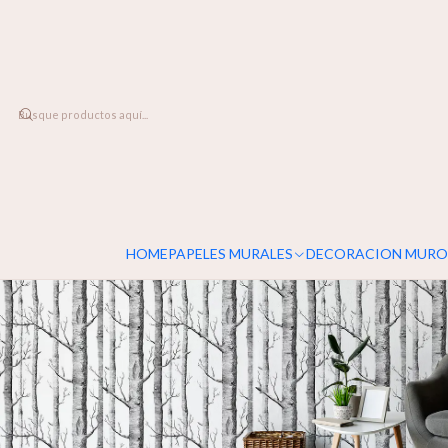
DESPACHO A TODO CHILE
Home
PAPELES MURALES
PATRONES
Abedules
HOME
PAPELES MURALES
DECORACION MURO