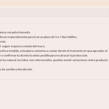
mpieza con paño húmedo.
cen especialmente para ti en un plazo de 5 a 7 días hábiles.
ción.
al seguís espacio y estado del muro.
diseño a medida, este plazo comienza a contar desde el momento en que apruebas el
 y confirmar tu diseño lo antes posible para no atrasar la producción.
luz natural, las fotos son referenciales, pueden existir variaciones entre producto
as de cambio y devolución.