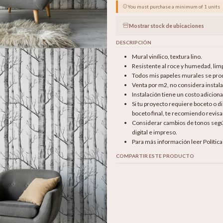
You must purchase a minimum of 1 units
Mostrar stock de ubicaciones
DESCRIPCIÓN
Mural vinílico, textura lino.
Resistente al roce y humedad, li
Todos mis papeles murales se produ
Venta por m2, no considera instala
Instalación tiene un costo adicion
Si tu proyecto requiere boceto o 
boceto final, te recomiendo revisar
Considerar cambios de tonos según 
digital e impreso.
Para más información leer Polític
COMPARTIR ESTE PRODUCTO