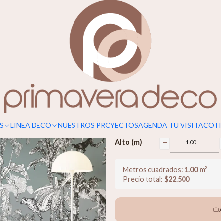
Para un calce perfecto, considerar s
Vida Silvest
$22.500
−
Ancho (m)
S
LINEA DECO
NUESTROS PROYECTOS
AGENDA TU VISITA
COTI
−
Alto (m)
Metros cuadrados:
1.00
m²
Precio total:
$
22.500