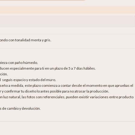
ondo con tonalidad menta y gris.
mpieza con paño húmedo.
cen especialmente para ti en un plazo de 5 a 7 días hábiles.
ción.
al seguís espacio y estado del muro.
diseño a medida, este plazo comienza a contar desde el momento en que apruebas el
 y confirmar tu diseño lo antes posible para no atrasar la producción.
luz natural, las fotos son referenciales, pueden existir variaciones entre producto
as de cambio y devolución.