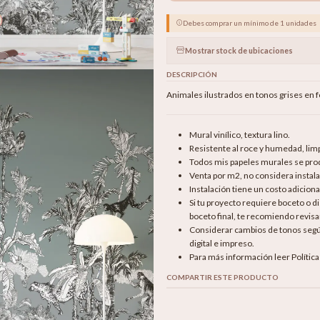
Debes comprar un mínimo de 1 unidades
Mostrar stock de ubicaciones
DESCRIPCIÓN
Animales ilustrados en tonos grises en f
Mural vinílico, textura lino.
Resistente al roce y humedad, li
Todos mis papeles murales se produ
Venta por m2, no considera instala
Instalación tiene un costo adicion
Si tu proyecto requiere boceto o 
boceto final, te recomiendo revisar
Considerar cambios de tonos según 
digital e impreso.
Para más información leer Polític
COMPARTIR ESTE PRODUCTO