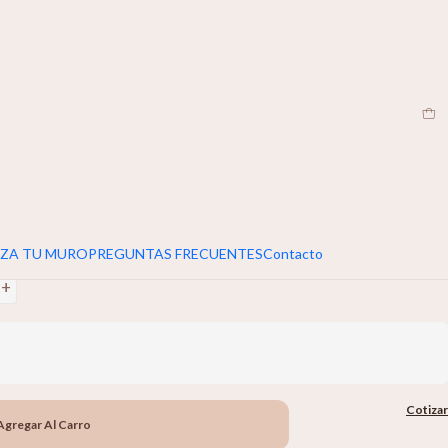
CL
|
umar 5cm extra al ancho y alto de tu muro
re
+
ZA TU MURO
PREGUNTAS FRECUENTES
Contacto
+
Cotizar
Agregar Al Carro