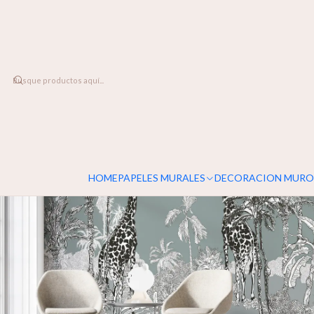
DESPACHO A TODO CHILE
Inicio
PAPELES MURALES
INFANTIL
Vida Silvestre
HOME
PAPELES MURALES
DECORACION MURO