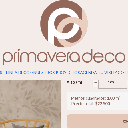
Para un calce perfecto, considerar s
Vera
$22.500
−
Ancho (m)
S
LINEA DECO
NUESTROS PROYECTOS
AGENDA TU VISITA
COTI
−
Alto (m)
Metros cuadrados:
1.00
m²
Precio total:
$
22.500