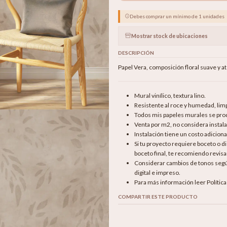
Debes comprar un mínimo de 1 unidades
Mostrar stock de ubicaciones
DESCRIPCIÓN
Papel Vera, composición floral suave y a
Mural vinílico, textura lino.
Resistente al roce y humedad, li
Todos mis papeles murales se produ
Venta por m2, no considera instala
Instalación tiene un costo adicion
Si tu proyecto requiere boceto o 
boceto final, te recomiendo revisar
Considerar cambios de tonos según 
digital e impreso.
Para más información leer Polític
COMPARTIR ESTE PRODUCTO