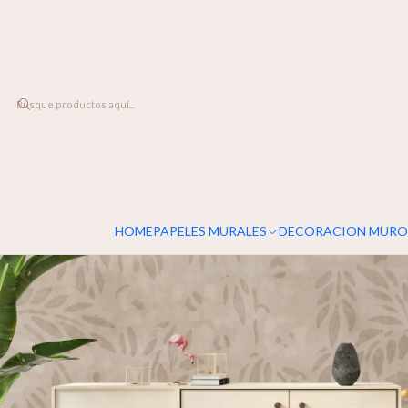
DESPACHO A TODO CHILE
Inicio
PAPELES MURALES
FLORALES
Vera
HOME
PAPELES MURALES
DECORACION MURO