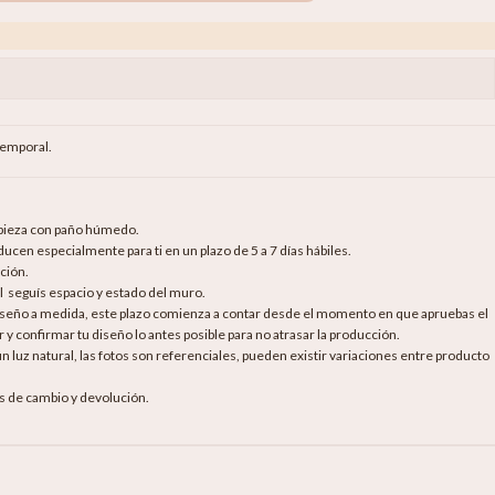
temporal.
mpieza con paño húmedo.
cen especialmente para ti en un plazo de 5 a 7 días hábiles.
ción.
al seguís espacio y estado del muro.
diseño a medida, este plazo comienza a contar desde el momento en que apruebas el
 y confirmar tu diseño lo antes posible para no atrasar la producción.
luz natural, las fotos son referenciales, pueden existir variaciones entre producto
as de cambio y devolución.