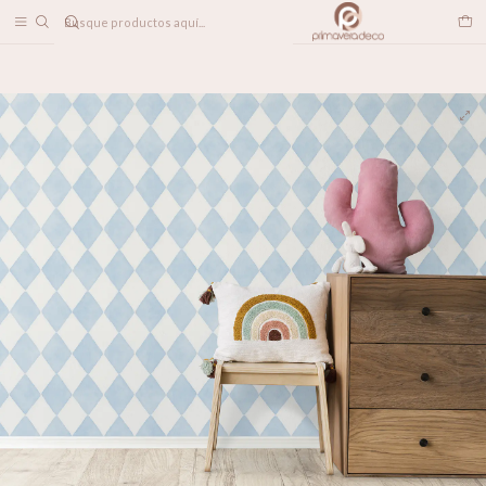
DESPACHO A TODO CHILE
Inicio
PAPELES MURALES
PATRONES
Rombos Celestes