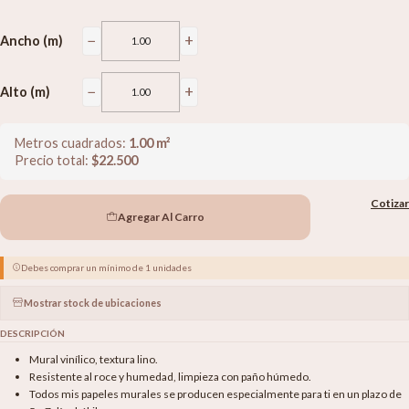
−
+
Ancho (m)
−
+
Alto (m)
Metros cuadrados:
1.00
m²
Precio total:
$
22.500
Cotizar
Agregar Al Carro
Debes comprar un mínimo de 1 unidades
Mostrar stock de ubicaciones
DESCRIPCIÓN
Mural vinílico, textura lino.
Resistente al roce y humedad, limpieza con paño húmedo.
Todos mis papeles murales se producen especialmente para ti en un plazo de