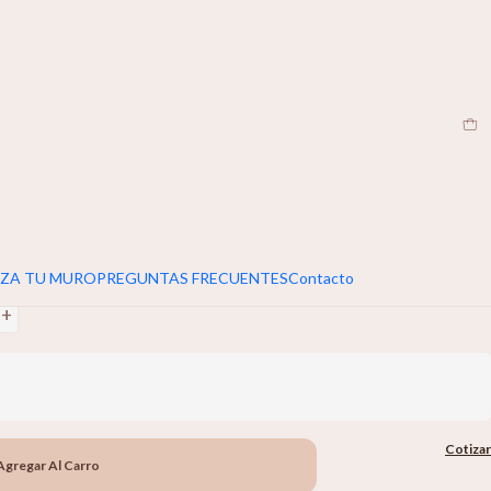
CL
|
umar 5cm extra al ancho y alto de tu muro
+
ZA TU MURO
PREGUNTAS FRECUENTES
Contacto
+
Cotizar
Agregar Al Carro