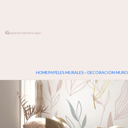
DESPACHO A TODO CHILE
Inicio
PAPELES MURALES
FLORALES
Primavera
HOME
PAPELES MURALES
DECORACION MURO