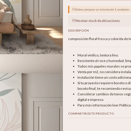
Debes comprar un mínimo de 1 unidades
Mostrar stock de ubicaciones
DESCRIPCIÓN
composición floral fresca y colorida de
Mural vinílico, textura lino.
Resistente al roce y humedad, li
Todos mis papeles murales se produ
Venta por m2, no considera instala
Instalación tiene un costo adicion
Si tu proyecto requiere boceto o 
boceto final, te recomiendo revisar
Considerar cambios de tonos según 
digital e impreso.
Para más información leer Polític
COMPARTIR ESTE PRODUCTO