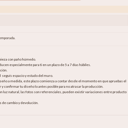
 temporada.
mpieza con paño húmedo.
cen especialmente para ti en un plazo de 5 a 7 días hábiles.
ción.
al seguís espacio y estado del muro.
diseño a medida, este plazo comienza a contar desde el momento en que apruebas el
 y confirmar tu diseño lo antes posible para no atrasar la producción.
luz natural, las fotos son referenciales, pueden existir variaciones entre producto
as de cambio y devolución.