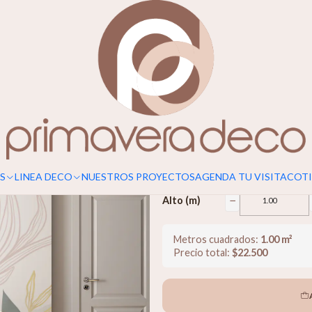
Para un calce perfecto, considerar s
Primavera
$22.500
−
Ancho (m)
S
LINEA DECO
NUESTROS PROYECTOS
AGENDA TU VISITA
COTI
−
Alto (m)
Metros cuadrados:
1.00
m²
Precio total:
$
22.500