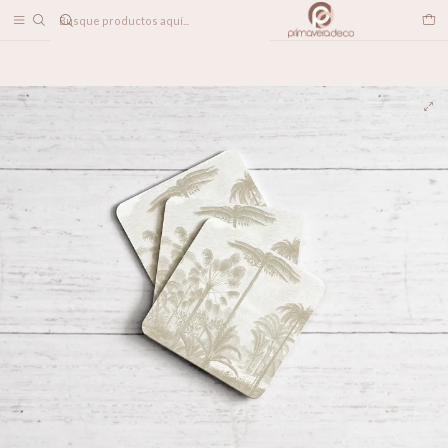
DESPACHO A TODO CHILE
Inicio
LINEA DECO
Posavasos
Posavasos Palma del Amazonas Beige