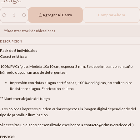
Agregar Al Carro
Comprar Ahora
Cantidad
Mostrar stock de ubicaciones
DESCRIPCIÓN
Pack de 6 individuales
Características:
100% PVC rígido. Medida 10x10 cm, espesor 3 mm. Se debe limpiar con un paño
húmedo o agua, sin uso de detergentes.
Impresión con tintas al agua certificadas, 100% ecológicas, no emiten olor.
Resistente al agua. Fabricación chilena.
** Mantener alejado del fuego.
- Los colores impresos pueden variar respecto a la imagen digital dependiendo del
tipo de pantalla e iluminación.
Si necesitas un diseño personalizado escríbenos a contacto@primaveradeco.cl :)
ENVÍOS: