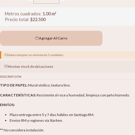
Metros cuadrados:
1.00
m²
Precio total:
$
22.500
Agregar Al Carro
Debes comprar un mínimo de 1 unidades
Mostrar stock de ubicaciones
DESCRIPCIÓN
TIPO DE PAPEL:
Mural vinílico, textura lino.
CARACTERÍSTICAS:
Resistente al roce y humedad, limpieza con paño húmedo.
ENVÍOS:
Plazo entrega entre 5 y 7 días hábiles en Santiago RM.
Envíos RM y regiones vía Starken.
** No considera instalación.