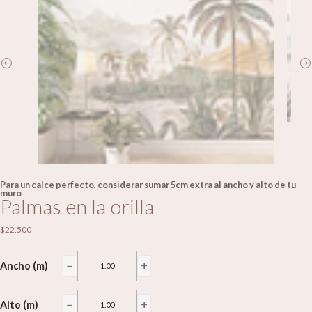
Para un calce perfecto, considerar sumar 5cm extra al ancho y alto de tu
|
muro
Palmas en la orilla
$22.500
−
+
Ancho (m)
−
+
Alto (m)