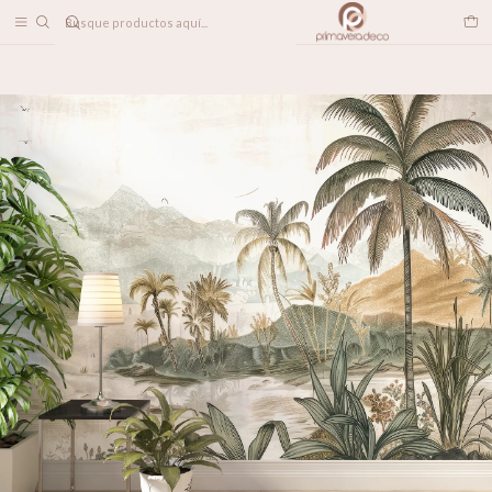
DESPACHO A TODO CHILE
Inicio
PAPELES MURALES
TROPICAL
Palmas en la orilla