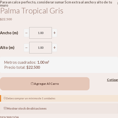
Para un calce perfecto, considerar sumar 5cm extra al ancho y alto de tu
|
muro
Palma Tropical Gris
$22.500
−
+
Ancho (m)
−
+
Alto (m)
Metros cuadrados:
1.00
m²
Precio total:
$
22.500
Cotizar
Agregar Al Carro
Debes comprar un mínimo de 1 unidades
Mostrar stock de ubicaciones
DESCRIPCIÓN