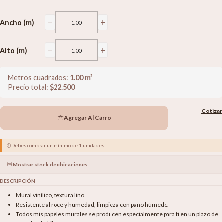
−
+
Ancho (m)
−
+
Alto (m)
Metros cuadrados:
1.00
m²
Precio total:
$
22.500
Cotizar
Agregar Al Carro
Debes comprar un mínimo de 1 unidades
Mostrar stock de ubicaciones
DESCRIPCIÓN
Mural vinílico, textura lino.
Resistente al roce y humedad, limpieza con paño húmedo.
Todos mis papeles murales se producen especialmente para ti en un plazo de