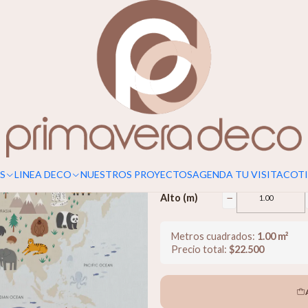
Para un calce perfecto, considerar s
Mapamundi 
$22.500
−
Ancho (m)
S
LINEA DECO
NUESTROS PROYECTOS
AGENDA TU VISITA
COTI
−
Alto (m)
Metros cuadrados:
1.00
m²
Precio total:
$
22.500