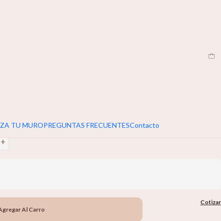
CL
|
umar 5cm extra al ancho y alto de tu muro
Animales
+
ZA TU MURO
PREGUNTAS FRECUENTES
Contacto
+
Cotizar
Agregar Al Carro