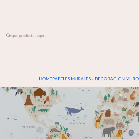
DESPACHO A TODO CHILE
Inicio
PAPELES MURALES
INFANTIL
Mapamundi Animales
HOME
PAPELES MURALES
DECORACION MURO