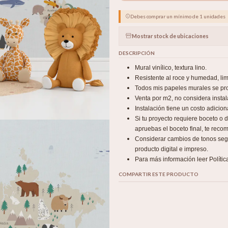
Debes comprar un mínimo de 1 unidades
Mostrar stock de ubicaciones
DESCRIPCIÓN
Mural vinílico, textura lino.
Resistente al roce y humedad, l
Todos mis papeles murales se pro
Venta por m2, no considera instal
Instalación tiene un costo adicio
Si tu proyecto requiere boceto o
apruebas el boceto final, te recom
Considerar cambios de tonos según
producto digital e impreso.
Para más información leer Polític
COMPARTIR ESTE PRODUCTO