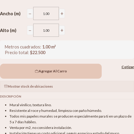
−
+
Ancho (m)
−
+
Alto (m)
Metros cuadrados:
1.00
m²
Precio total:
$
22.500
Cotizar
Agregar Al Carro
Mostrar stock de ubicaciones
DESCRIPCIÓN
Mural vinílico, textura lino.
Resistente al roce y humedad, limpieza con paño húmedo.
Todos mis papeles murales se producen especialmente para ti en un plazo de
5 a 7 días hábiles.
Venta por m2, no considera instalación.
Instalación tiene un costo adicional seguís espacio y estado del muro.