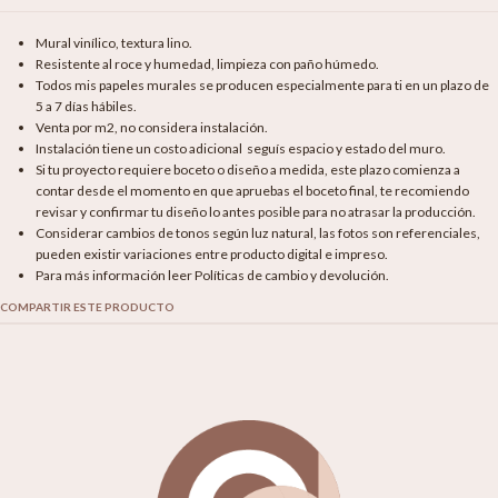
Mural vinílico, textura lino.
Resistente al roce y humedad, limpieza con paño húmedo.
Todos mis papeles murales se producen especialmente para ti en un plazo de
5 a 7 días hábiles.
Venta por m2, no considera instalación.
Instalación tiene un costo adicional seguís espacio y estado del muro.
Si tu proyecto requiere boceto o diseño a medida, este plazo comienza a
contar desde el momento en que apruebas el boceto final, te recomiendo
revisar y confirmar tu diseño lo antes posible para no atrasar la producción.
Considerar cambios de tonos según luz natural, las fotos son referenciales,
pueden existir variaciones entre producto digital e impreso.
Para más información leer Políticas de cambio y devolución.
COMPARTIR ESTE PRODUCTO