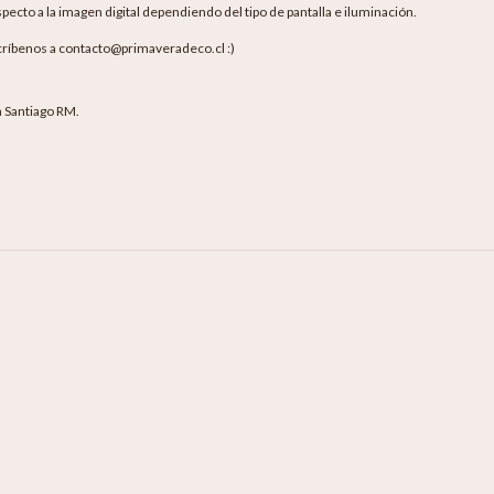
pecto a la imagen digital dependiendo del tipo de pantalla e iluminación.
críbenos a contacto@primaveradeco.cl :)
en Santiago RM.