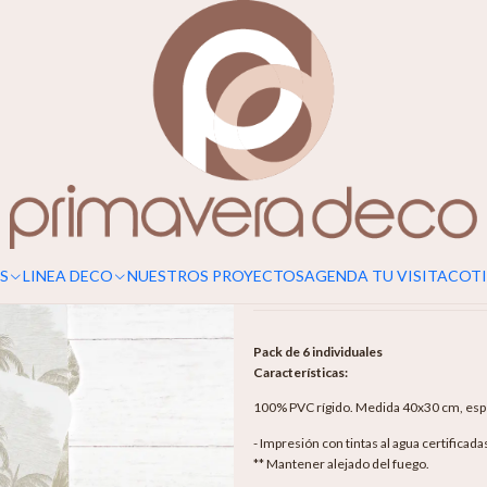
|
Individuale
Agr
Cantidad
Mostrar stock de ubicaciones
S
LINEA DECO
NUESTROS PROYECTOS
AGENDA TU VISITA
COTI
DESCRIPCIÓN
Pack de 6 individuales
Características:
100% PVC rígido. Medida 40x30 cm, espe
- Impresión con tintas al agua certificad
** Mantener alejado del fuego.