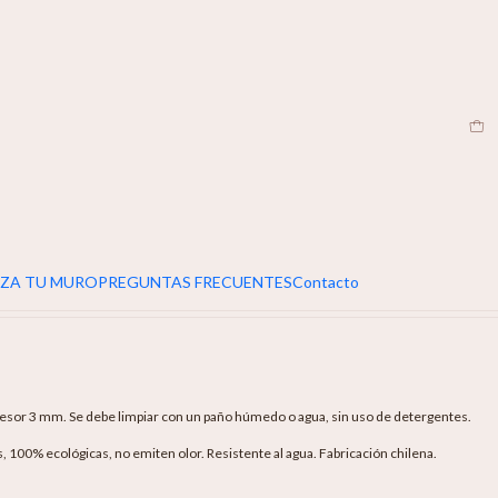
CL
s Palma del Amazonas
egar Al Carro
Comprar Ahora
ZA TU MURO
PREGUNTAS FRECUENTES
Contacto
sor 3 mm. Se debe limpiar con un paño húmedo o agua, sin uso de detergentes.
as, 100% ecológicas, no emiten olor. Resistente al agua. Fabricación chilena.