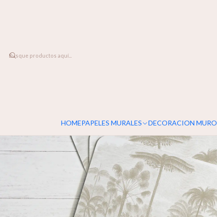
DESPACHO A TODO CHILE
Inicio
LINEA DECO
Individuales
Individuales Palma del Amazonas
HOME
PAPELES MURALES
DECORACION MURO