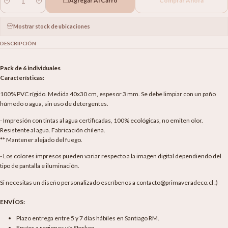
Agregar Al Carro
Comprar Ahora
Cantidad
Mostrar stock de ubicaciones
DESCRIPCIÓN
Pack de 6 individuales
Características:
100% PVC rígido. Medida 40x30 cm, espesor 3 mm. Se debe limpiar con un paño
húmedo o agua, sin uso de detergentes.
- Impresión con tintas al agua certificadas, 100% ecológicas, no emiten olor.
Resistente al agua. Fabricación chilena.
** Mantener alejado del fuego.
- Los colores impresos pueden variar respecto a la imagen digital dependiendo del
tipo de pantalla e iluminación.
Si necesitas un diseño personalizado escríbenos a contacto@primaveradeco.cl :)
ENVÍOS:
Plazo entrega entre 5 y 7 días hábiles en Santiago RM.
Envíos a regiones vía Starken.