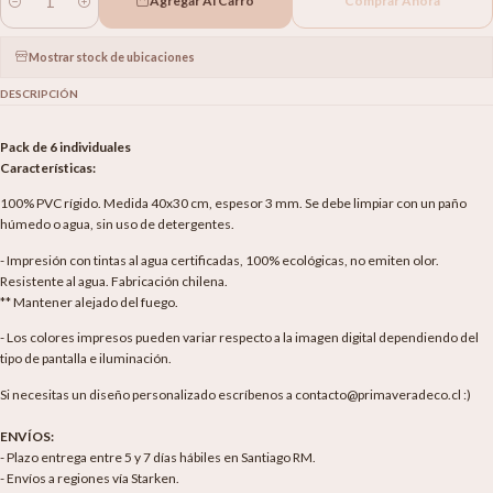
Agregar Al Carro
Comprar Ahora
Cantidad
Mostrar stock de ubicaciones
DESCRIPCIÓN
Pack de 6 individuales
Características:
100% PVC rígido. Medida 40x30 cm, espesor 3 mm. Se debe limpiar con un paño
húmedo o agua, sin uso de detergentes.
- Impresión con tintas al agua certificadas, 100% ecológicas, no emiten olor.
Resistente al agua. Fabricación chilena.
** Mantener alejado del fuego.
- Los colores impresos pueden variar respecto a la imagen digital dependiendo del
tipo de pantalla e iluminación.
Si necesitas un diseño personalizado escríbenos a contacto@primaveradeco.cl :)
ENVÍOS:
- Plazo entrega entre 5 y 7 días hábiles en Santiago RM.
- Envíos a regiones vía Starken.